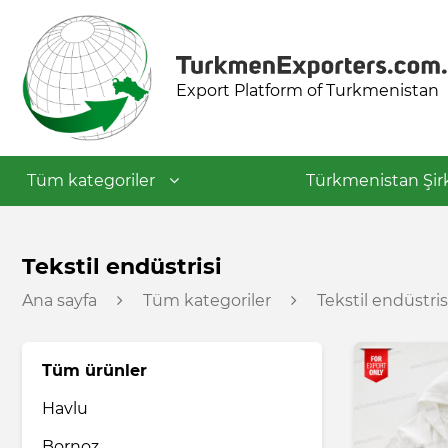
Export Platform of Turkmenistan
Tüm kategoriler
Türkmenistan Şirk
Tekstil endüstrisi
Tekstil endüstrisi
Ana sayfa
Tüm kategoriler
Tekstil endüstris
Gıda endüstrisi
Tüm ürünler
Petrokimya endüstrisi
Havlu
İnşaat malzemeleri
Bornoz