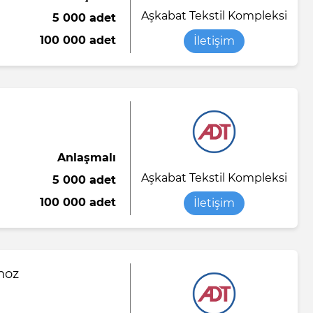
Aşkabat Tekstil Kompleksi
5 000 adet
Saten kumaş
Yumuşak şeker
Sıvı sabun
100 000 adet
İletişim
o
abı
Viskon kumaş
Tükenmez kalem
Yorgan battaniye
Tuvalet kağıdı
Yün ipliği
Anlaşmalı
el örtü
Aşkabat Tekstil Kompleksi
5 000 adet
ası
100 000 adet
İletişim
n-end)
noz