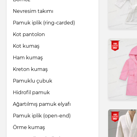
Nevresim takımı
İlaç endüstrisi
Pamuk iplik (ring-carded)
Kot pantolon
Ev ve bakım ürünleri
Kot kumaş
Ham kumaş
Nakliye ve Lojistik hizmetleri
Kreton kumaş
Hukuk ve Danışmanlık hizmetleri
Pamuklu çubuk
Hidrofil pamuk
Turizm ve Seyahat hizmetleri
Ağartılmış pamuk elyafı
Pamuk iplik (open-end)
Örme kumaş