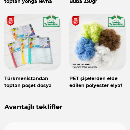
toptan yonga levha
Buba 230gr
Türkmenistandan
PET şişelerden elde
toptan poşet dosya
edilen polyester elyaf
Avantajlı teklifler