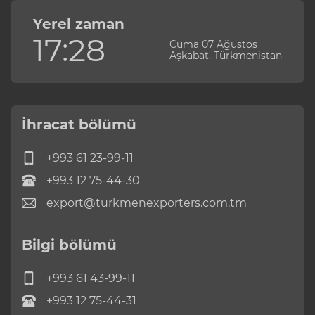
Yerel zaman
17:28
Cuma 07 Ağustos
Aşkabat, Türkmenistan
İhracat bölümü
+993 61 23-99-11
+993 12 75-44-30
export@turkmenexporters.com.tm
Bilgi bölümü
+993 61 43-99-11
+993 12 75-44-31