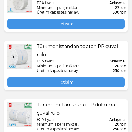
FCA fiyatı:
Anlaşmalı
Minimum sipariş miktarı:
22 ton
Üretim kapasitesi her ay:
500 ton
İletişim
Türkmenistandan toptan PP çuval
rulo
FCA fiyatı:
Anlaşmalı
Minimum sipariş miktarı:
20 ton
Üretim kapasitesi her ay:
250 ton
İletişim
Türkmenistan ürünü PP dokuma
çuval rulo
FCA fiyatı:
Anlaşmalı
Minimum sipariş miktarı:
20 ton
Üretim kapasitesi her ay:
250 ton