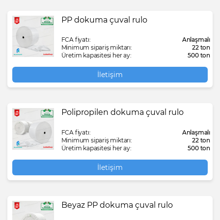
PP dokuma çuval rulo
FCA fiyatı:
Anlaşmalı
Minimum sipariş miktarı:
22 ton
Üretim kapasitesi her ay:
500 ton
İletişim
Polipropilen dokuma çuval rulo
FCA fiyatı:
Anlaşmalı
Minimum sipariş miktarı:
22 ton
Üretim kapasitesi her ay:
500 ton
İletişim
Beyaz PP dokuma çuval rulo