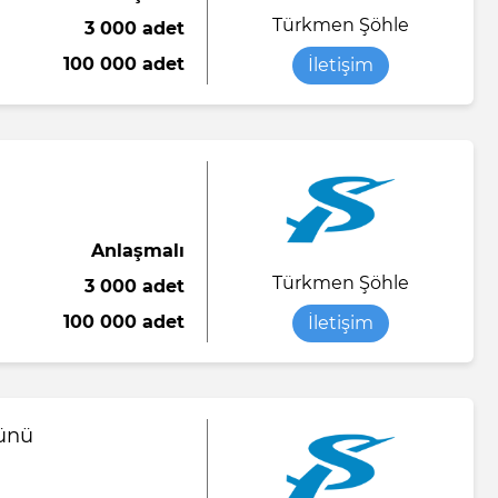
Türkmen Şöhle
3 000 adet
Saten kumaş
Yumuşak şeker
Sıvı sabun
100 000 adet
İletişim
o
abı
Viskon kumaş
Tükenmez kalem
Yorgan battaniye
Tuvalet kağıdı
Yün ipliği
Anlaşmalı
el örtü
Türkmen Şöhle
3 000 adet
ası
100 000 adet
İletişim
n-end)
rünü