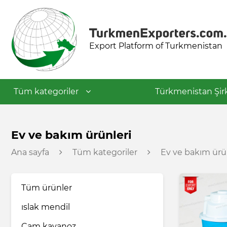
Export Platform of Turkmenistan
Tüm kategoriler
Türkmenistan Şirk
Tekstil endüstrisi
Ev ve bakım ürünleri
Ana sayfa
Tüm kategoriler
Ev ve bakım ürü
Gıda endüstrisi
Tüm ürünler
Petrokimya endüstrisi
ıslak mendil
İnşaat malzemeleri
Cam kavanoz