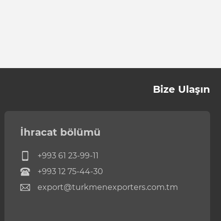
Bize Ulaşın
İhracat bölümü
+993 61 23-99-11
+993 12 75-44-30
export@turkmenexporters.com.tm