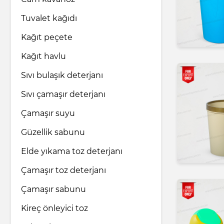
Tuvalet kağıdı
İlaç endüstrisi
Kağıt peçete
Kağıt havlu
Ev ve bakım ürünleri
Sıvı bulaşık deterjanı
Sıvı çamaşır deterjanı
Nakliye ve Lojistik hizmetleri
Çamaşır suyu
Hukuk ve Danışmanlık hizmetleri
Güzellik sabunu
Elde yıkama toz deterjanı
Turizm ve Seyahat hizmetleri
Çamaşır toz deterjanı
Çamaşır sabunu
Kireç önleyici toz