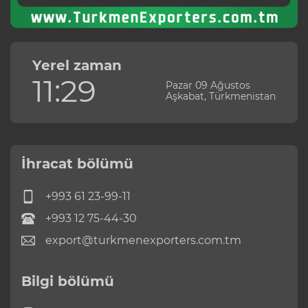
Yerel zaman
11:29
Pazar 09 Ağustos
Aşkabat, Türkmenistan
İhracat bölümü
+993 61 23-99-11
+993 12 75-44-30
export@turkmenexporters.com.tm
Bilgi bölümü