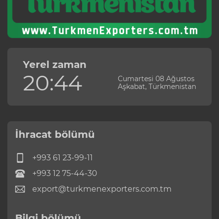
Yerel zaman
20:44
Cumartesi 08 Ağustos
Aşkabat, Türkmenistan
İhracat bölümü
+993 61 23-99-11
+993 12 75-44-30
export@turkmenexporters.com.tm
Bilgi bölümü