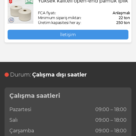
Yüksek kaliteli open-end pamuk iplik
FCA fiyatı:
Anlaşmalı
Minimum sipariş miktarı:
22 ton
Üretim kapasitesi her ay:
250 ton
İletişim
Durum:
Çalışma dışı saatler
Çalışma saatleri
Pazartesi
09:00 – 18:00
Salı
09:00 – 18:00
Çarşamba
09:00 – 18:00