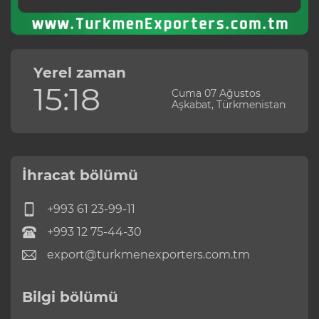
Yerel zaman
15:18
Cuma 07 Ağustos
Aşkabat, Türkmenistan
İhracat bölümü
+993 61 23-99-11
+993 12 75-44-30
export@turkmenexporters.com.tm
Bilgi bölümü