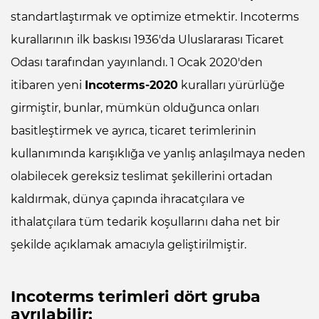
Çocuk giyimleri
Çikolatalı kek
Hidrolik yağı
Oluklu mukavva kutu
Pansuman
Güzellik sabunu
Türkmenistanda tüzel kişilerin tescili
Havlu
Maş fasulyesi
Şanzıman yağı
Plastik faraş
için yasal hizmetler
standartlaştırmak ve optimize etmektir. Incoterms
Uluslararası denizyolu taşımacılığı
Deve yünü
Çikolatalı şeker
Kompresör yağı
Plastik pencere profilleri
Plastik ilk yardım çantası
ıslak mendil
Hidrofil pamuk
Meyve konsantreleri
Viraj demir lastiği
Plastik havza
kurallarının ilk baskısı 1936'da Uluslararası Ticaret
Uluslararası standartların uygulanması
Odası tarafından yayınlandı. 1 Ocak 2020'den
Uluslararası gönderi hizmetleri
Eko çanta
Darı
Motor yağı
Polietilen boru
Şifalı çamur
Kağıt havlu
Kot kumaş
Meyve püresi
Plastik kova
itibaren yeni
Incoterms-2020
kuralları yürürlüğe
Yasal denetim
girmiştir, bunlar, mümkün olduğunca onları
Uluslararası hava taşımacılığı
Ekose battaniye
Doğal içme suyu
PET şişe kapağı
Yonga levha
Şifalı maden suyu
Kağıt peçete
Kot pantolon
Meyve suyu
Plastik masa
basitleştirmek ve ayrıca, ticaret terimlerinin
Uluslararası karayolu taşımacılığı
El yapımı halısı
Domates salçası
PET şişe preformu
Spunbond dokusuz kumaş
Kireç önleyici toz
Koyun yünü
Meyveli komposto
Plastik saklama kabı
kullanımında karışıklığa ve yanlış anlaşılmaya neden
olabilecek gereksiz teslimat şekillerini ortadan
Uluslararası soğutmalı kargo
Erkek çorap
Domates suyu
Plastik poşet
Spunbond tıbbi önlük
Kurşun kalem
Kreton kumaş
Peynir
Plastik saksı
taşımacılığı
kaldırmak, dünya çapında ihracatçılara ve
ithalatçılara tüm tedarik koşullarını daha net bir
şekilde açıklamak amacıyla geliştirilmiştir.
Incoterms terimleri dört gruba
ayrılabilir: