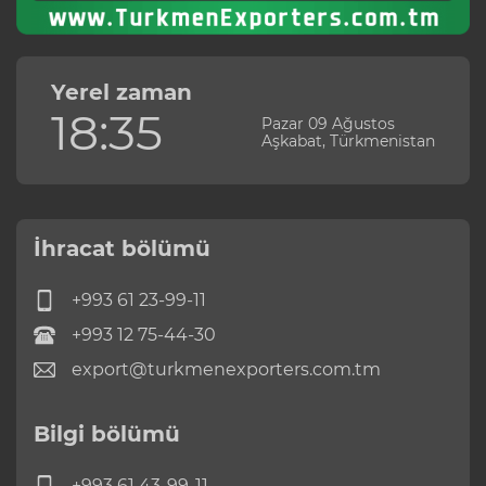
Yerel zaman
18:35
Pazar 09 Ağustos
Aşkabat, Türkmenistan
İhracat bölümü
+993 61 23-99-11
+993 12 75-44-30
export@turkmenexporters.com.tm
Bilgi bölümü
+993 61 43-99-11