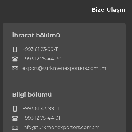
Bize Ulaşın
İhracat bölümü
+993 61 23-99-11
+993 12 75-44-30
export@turkmenexporters.com.tm
Bilgi bölümü
+993 61 43-99-11
+993 12 75-44-31
info@turkmenexporters.com.tm