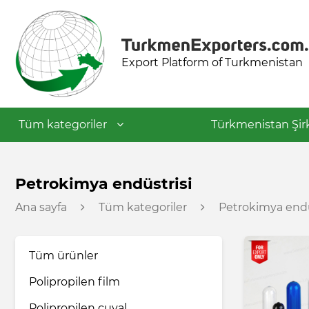
Export Platform of Turkmenistan
Tüm kategoriler
Türkmenistan Şirk
Tekstil endüstrisi
Petrokimya endüstrisi
Ana sayfa
Tüm kategoriler
Petrokimya endü
Gıda endüstrisi
Tüm ürünler
Petrokimya endüstrisi
Polipropilen film
İnşaat malzemeleri
Polipropilen çuval