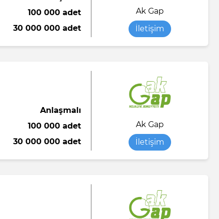
Ak Gap
100 000 adet
Saten kumaş
Yumuşak şeker
Sıvı sabun
30 000 000 adet
İletişim
o
abı
Viskon kumaş
Tükenmez kalem
Yorgan battaniye
Tuvalet kağıdı
Yün ipliği
Anlaşmalı
el örtü
Ak Gap
100 000 adet
ası
30 000 000 adet
İletişim
n-end)