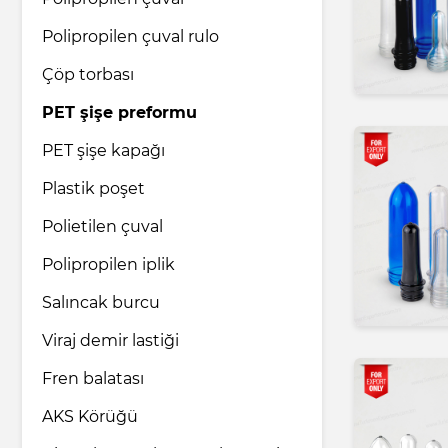
Polipropilen çuval rulo
İlaç endüstrisi
Çöp torbası
PET şişe preformu
Ev ve bakım ürünleri
PET şişe kapağı
Plastik poşet
Nakliye ve Lojistik hizmetleri
Polietilen çuval
Hukuk ve Danışmanlık hizmetleri
Polipropilen iplik
Salıncak burcu
Turizm ve Seyahat hizmetleri
Viraj demir lastiği
Fren balatası
AKS Körüğü