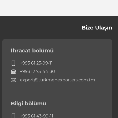
Bize Ulaşın
İhracat bölümü
+993 61 23-99-11
+993 12 75-44-30
export@turkmenexporters.com.tm
Bilgi bölümü
+993 61 43-99-11