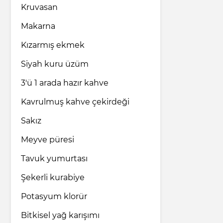
Kruvasan
Makarna
Kızarmış ekmek
Siyah kuru üzüm
3'ü 1 arada hazır kahve
Kavrulmuş kahve çekirdeği
Sakız
Meyve püresi
Tavuk yumurtası
Şekerli kurabiye
Potasyum klorür
Bitkisel yağ karışımı