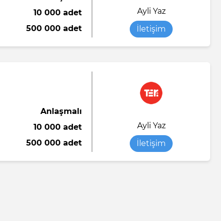
Ayli Yaz
10 000 adet
Saten kumaş
Yumuşak şeker
Sıvı sabun
500 000 adet
İletişim
o
abı
Viskon kumaş
Tükenmez kalem
Yorgan battaniye
Tuvalet kağıdı
Yün ipliği
Anlaşmalı
el örtü
Ayli Yaz
10 000 adet
ası
500 000 adet
İletişim
n-end)