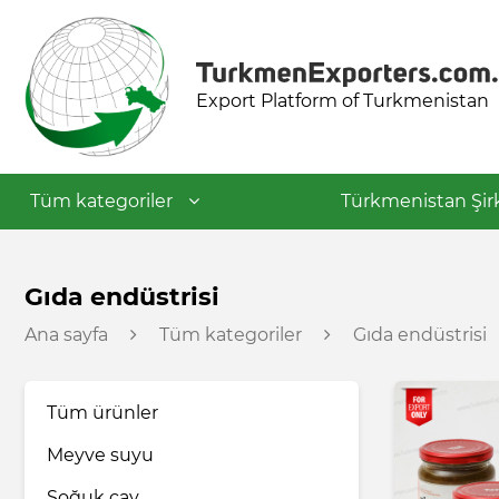
Export Platform of Turkmenistan
Tüm kategoriler
Türkmenistan Şirk
Tekstil endüstrisi
Gıda endüstrisi
Ana sayfa
Tüm kategoriler
Gıda endüstrisi
Gıda endüstrisi
Tüm ürünler
Petrokimya endüstrisi
Meyve suyu
İnşaat malzemeleri
Soğuk çay