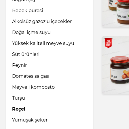
Bebek püresi
İlaç endüstrisi
Alkolsüz gazozlu içecekler
Doğal içme suyu
Ev ve bakım ürünleri
Yüksek kaliteli meyve suyu
Süt ürünleri
Nakliye ve Lojistik hizmetleri
Peynir
Hukuk ve Danışmanlık hizmetleri
Domates salçası
Meyveli komposto
Turizm ve Seyahat hizmetleri
Turşu
Reçel
Yumuşak şeker