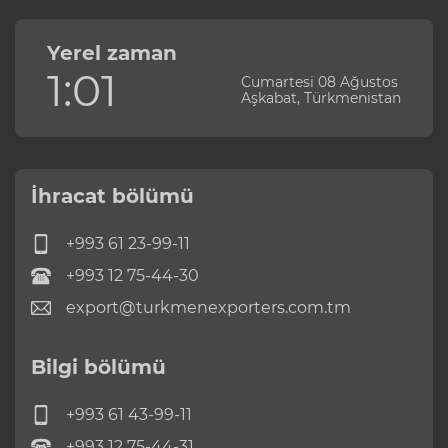
Yerel zaman
1:01
Cumartesi 08 Ağustos
Aşkabat, Türkmenistan
İhracat bölümü
+993 61 23-99-11
+993 12 75-44-30
export@turkmenexporters.com.tm
Bilgi bölümü
+993 61 43-99-11
+993 12 75-44-31