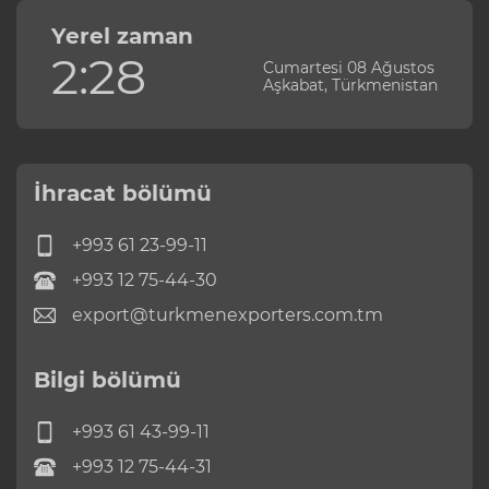
Yerel zaman
2:28
Cumartesi 08 Ağustos
Aşkabat, Türkmenistan
İhracat bölümü
+993 61 23-99-11
+993 12 75-44-30
export@turkmenexporters.com.tm
Bilgi bölümü
+993 61 43-99-11
+993 12 75-44-31