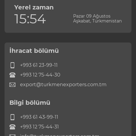
Yerel zaman
15:54
Pazar 09 Ağustos
Aşkabat, Türkmenistan
İhracat bölümü
+993 61 23-99-11
+993 12 75-44-30
export@turkmenexporters.com.tm
Bilgi bölümü
+993 61 43-99-11
+993 12 75-44-31