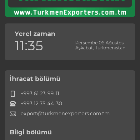
Yerel zaman
11:35
Perşembe 06 Ağustos
Aşkabat, Türkmenistan
İhracat bölümü
+993 61 23-99-11
+993 12 75-44-30
export@turkmenexporters.com.tm
Bilgi bölümü