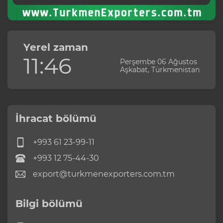
Yerel zaman
11:46
Perşembe 06 Ağustos
Aşkabat, Türkmenistan
İhracat bölümü
+993 61 23-99-11
+993 12 75-44-30
export@turkmenexporters.com.tm
Bilgi bölümü