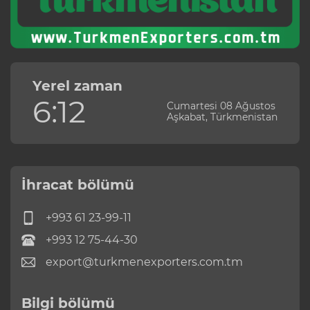
Yerel zaman
6:12
Cumartesi 08 Ağustos
Aşkabat, Türkmenistan
İhracat bölümü
+993 61 23-99-11
+993 12 75-44-30
export@turkmenexporters.com.tm
Bilgi bölümü