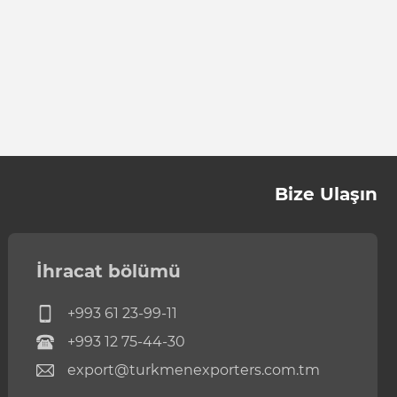
Bize Ulaşın
İhracat bölümü
+993 61 23-99-11
+993 12 75-44-30
export@turkmenexporters.com.tm