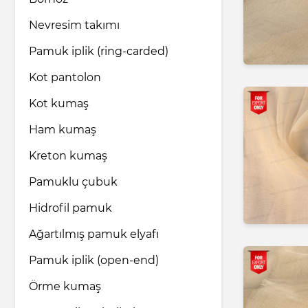
Nevresim takımı
İlaç endüstrisi
Pamuk iplik (ring-carded)
Kot pantolon
Ev ve bakım ürünleri
Kot kumaş
Ham kumaş
Nakliye ve Lojistik hizmetleri
Kreton kumaş
Hukuk ve Danışmanlık hizmetleri
Pamuklu çubuk
Hidrofil pamuk
Turizm ve Seyahat hizmetleri
Ağartılmış pamuk elyafı
Pamuk iplik (open-end)
Örme kumaş