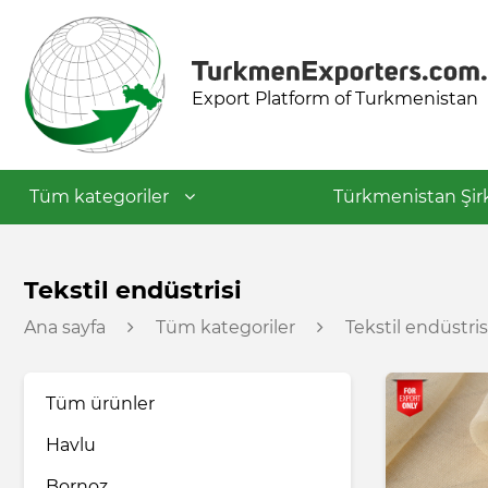
Export Platform of Turkmenistan
Tüm kategoriler
Türkmenistan Şirk
Tekstil endüstrisi
Tekstil endüstrisi
Ana sayfa
Tüm kategoriler
Tekstil endüstris
Gıda endüstrisi
Tüm ürünler
Petrokimya endüstrisi
Havlu
İnşaat malzemeleri
Bornoz