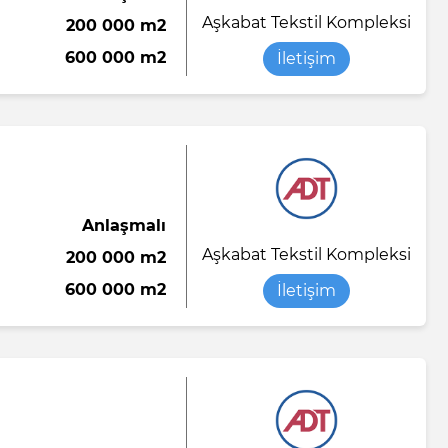
Aşkabat Tekstil Kompleksi
200 000 m2
Saten kumaş
Yumuşak şeker
Sıvı sabun
600 000 m2
İletişim
o
abı
Viskon kumaş
Tükenmez kalem
Yorgan battaniye
Tuvalet kağıdı
Yün ipliği
Anlaşmalı
el örtü
Aşkabat Tekstil Kompleksi
200 000 m2
ası
600 000 m2
İletişim
n-end)