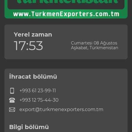
Yerel zaman
17:53
Cumartesi 08 Ağustos
Aşkabat, Türkmenistan
İhracat bölümü
+993 61 23-99-11
+993 12 75-44-30
export@turkmenexporters.com.tm
Bilgi bölümü