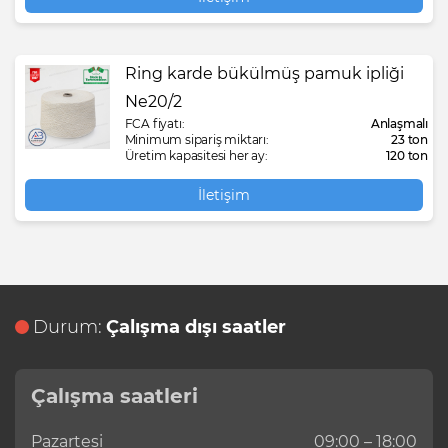
Ring karde bükülmüş pamuk ipliği
Ne20/2
FCA fiyatı:
Anlaşmalı
Minimum sipariş miktarı:
23 ton
Üretim kapasitesi her ay:
120 ton
İletişim
Durum:
Çalışma dışı saatler
Çalışma saatleri
Pazartesi
09:00 – 18:00