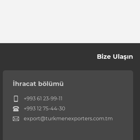
Bize Ulaşın
İhracat bölümü
+993 61 23-99-11
+993 12 75-44-30
export@turkmenexporters.com.tm