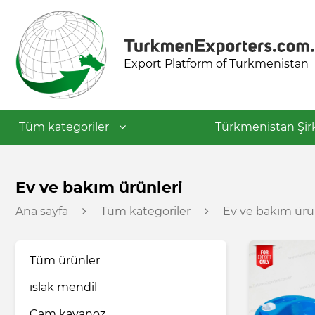
Export Platform of Turkmenistan
Tüm kategoriler
Türkmenistan Şirk
Tekstil endüstrisi
Ev ve bakım ürünleri
Ana sayfa
Tüm kategoriler
Ev ve bakım ürü
Gıda endüstrisi
Tüm ürünler
Petrokimya endüstrisi
ıslak mendil
İnşaat malzemeleri
Cam kavanoz