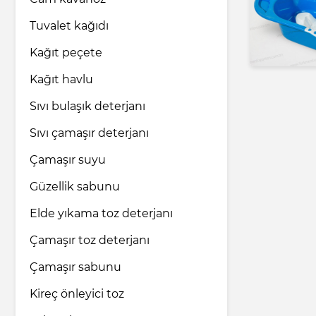
Tuvalet kağıdı
İlaç endüstrisi
Kağıt peçete
Kağıt havlu
Ev ve bakım ürünleri
Sıvı bulaşık deterjanı
Sıvı çamaşır deterjanı
Nakliye ve Lojistik hizmetleri
Çamaşır suyu
Hukuk ve Danışmanlık hizmetleri
Güzellik sabunu
Elde yıkama toz deterjanı
Turizm ve Seyahat hizmetleri
Çamaşır toz deterjanı
Çamaşır sabunu
Kireç önleyici toz