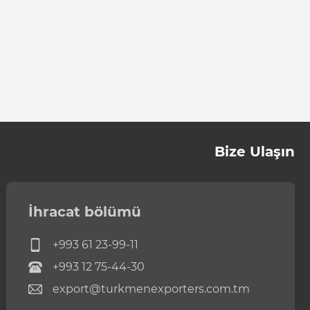
Bize Ulaşın
İhracat bölümü
+993 61 23-99-11
+993 12 75-44-30
export@turkmenexporters.com.tm