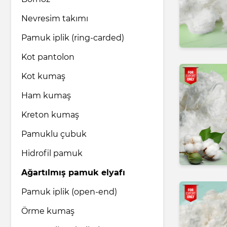
Nevresim takımı
İlaç endüstrisi
Pamuk iplik (ring-carded)
Kot pantolon
Ev ve bakım ürünleri
Kot kumaş
Ham kumaş
Nakliye ve Lojistik hizmetleri
Kreton kumaş
Hukuk ve Danışmanlık hizmetleri
Pamuklu çubuk
Hidrofil pamuk
Turizm ve Seyahat hizmetleri
Ağartılmış pamuk elyafı
Pamuk iplik (open-end)
Örme kumaş