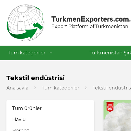
Export Platform of Turkmenistan
Tüm kategoriler
Türkmenistan Şirk
Tekstil endüstrisi
Tekstil endüstrisi
Ana sayfa
Tüm kategoriler
Tekstil endüstris
Gıda endüstrisi
Tüm ürünler
Petrokimya endüstrisi
Havlu
İnşaat malzemeleri
Bornoz