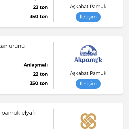
Aşkabat Pamuk
22 ton
Saten kumaş
Yumuşak şeker
Sıvı sabun
350 ton
İletişim
o
abı
Viskon kumaş
Tükenmez kalem
Yorgan battaniye
Tuvalet kağıdı
Yün ipliği
tan ürünü
Anlaşmalı
el örtü
Aşkabat Pamuk
22 ton
ası
350 ton
İletişim
n-end)
 pamuk elyafı