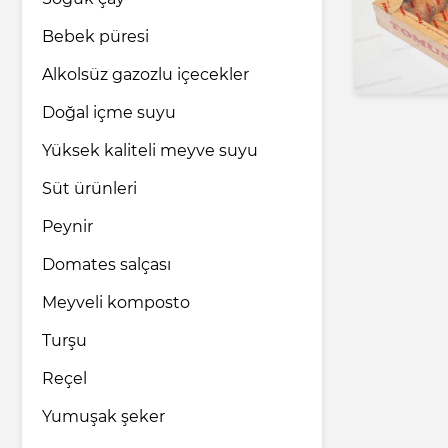
Bebek püresi
İlaç endüstrisi
Alkolsüz gazozlu içecekler
Doğal içme suyu
Ev ve bakım ürünleri
Yüksek kaliteli meyve suyu
Süt ürünleri
Nakliye ve Lojistik hizmetleri
Peynir
Hukuk ve Danışmanlık hizmetleri
Domates salçası
Meyveli komposto
Turizm ve Seyahat hizmetleri
Turşu
Reçel
Yumuşak şeker