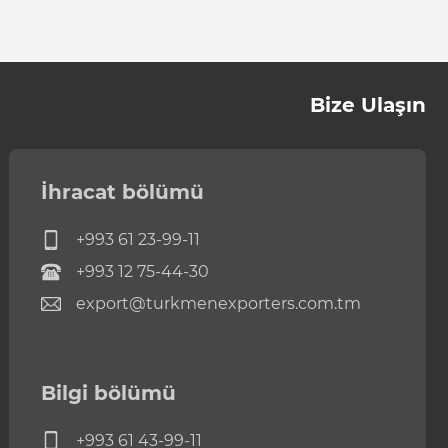
Bize Ulaşın
İhracat bölümü
+993 61 23-99-11
+993 12 75-44-30
export@turkmenexporters.com.tm
Bilgi bölümü
+993 61 43-99-11