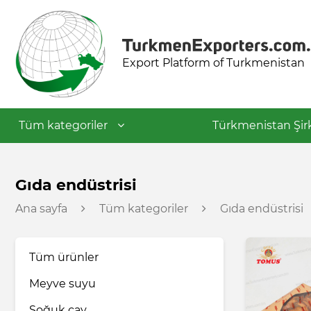
Export Platform of Turkmenistan
Tüm kategoriler
Türkmenistan Şirk
Tekstil endüstrisi
Gıda endüstrisi
Ana sayfa
Tüm kategoriler
Gıda endüstrisi
Gıda endüstrisi
Tüm ürünler
Petrokimya endüstrisi
Meyve suyu
İnşaat malzemeleri
Soğuk çay