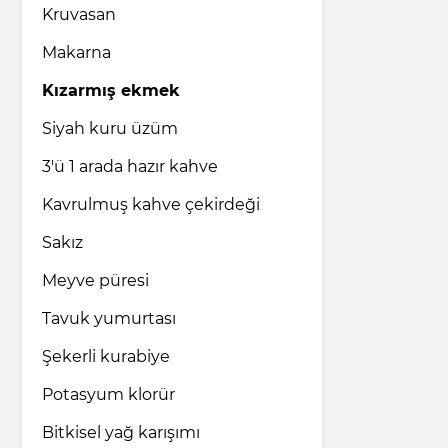
Kruvasan
Makarna
Kızarmış ekmek
Siyah kuru üzüm
3'ü 1 arada hazır kahve
Kavrulmuş kahve çekirdeği
Sakız
Meyve püresi
Tavuk yumurtası
Şekerli kurabiye
Potasyum klorür
Bitkisel yağ karışımı