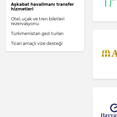
Aşkabat havalimanı transfer
hizmetleri
İlaç endüstrisi
Otel, uçak ve tren biletleri
rezervasyonu
Ev ve bakım ürünleri
Türkmenistan gezi turları
Ticari amaçlı vize desteği
Nakliye ve Lojistik hizmetleri
Hukuk ve Danışmanlık hizmetleri
Turizm ve Seyahat hizmetleri