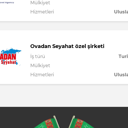
Mülkiyet
Hizmetleri
Ulusl
Ovadan Seyahat özel şirketi
İş türü
Tur
Mülkiyet
Hizmetleri
Ulusl