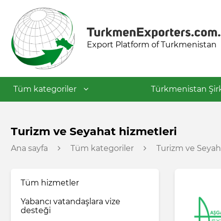
Export Platform of Turkmenistan
Tüm kategoriler
Türkmenistan Şirk
Tekstil endüstrisi
Turizm ve Seyahat hizmetleri
Ana sayfa
Tüm kategoriler
Turizm ve Seyah
Gıda endüstrisi
Tüm hizmetler
Petrokimya endüstrisi
Yabancı vatandaşlara vize
desteği
İnşaat malzemeleri