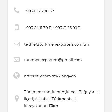
+993 12 25 88 67
+993 64 11 70 11, +993 61 23 99 11
textile@turkmenexporters.com.tm
turkmenexporters@gmail.com
https://tjk.com.tm/?lang=en
Türkmenistan, kent Aşkabat, Bağtıyarlık
ilçesi, Aşkabat-Türkmenbaşi
karayolunun 13km