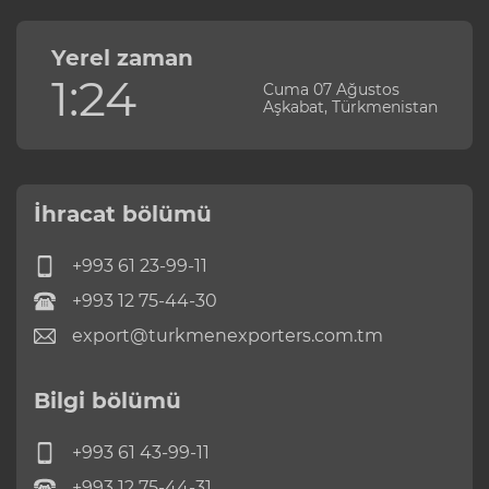
Yerel zaman
1:24
Cuma 07 Ağustos
Aşkabat, Türkmenistan
İhracat bölümü
+993 61 23-99-11
+993 12 75-44-30
export@turkmenexporters.com.tm
Bilgi bölümü
+993 61 43-99-11
+993 12 75-44-31