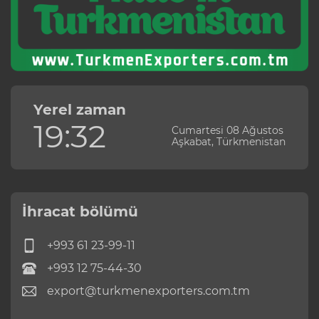
Yerel zaman
19:32
Cumartesi 08 Ağustos
Aşkabat, Türkmenistan
İhracat bölümü
+993 61 23-99-11
+993 12 75-44-30
export@turkmenexporters.com.tm