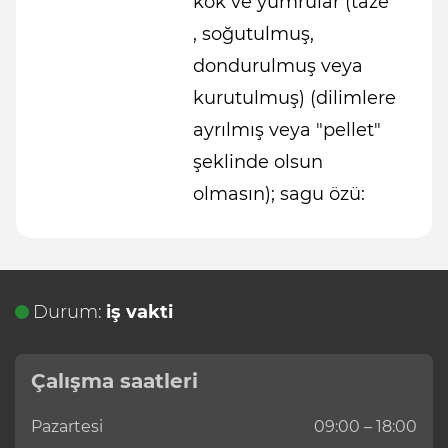
kök ve yumrular (taze
, soğutulmuş,
dondurulmuş veya
kurutulmuş) (dilimlere
ayrılmış veya "pellet"
şeklinde olsun
olmasın); sagu özü:
Durum:
iş vakti
Çalışma saatleri
Pazartesi
09:00 – 18:00