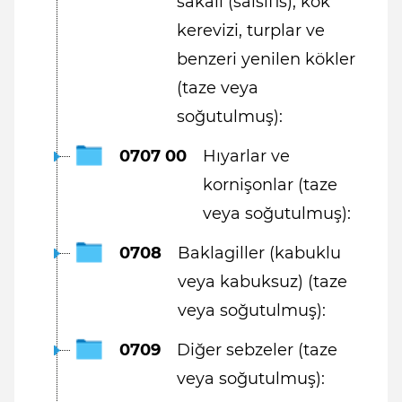
sakalı (salsifis), kök
kerevizi, turplar ve
benzeri yenilen kökler
(taze veya
soğutulmuş):
0707 00
Hıyarlar ve
kornişonlar (taze
veya soğutulmuş):
0708
Baklagiller (kabuklu
veya kabuksuz) (taze
veya soğutulmuş):
0709
Diğer sebzeler (taze
veya soğutulmuş):