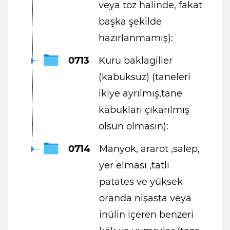
veya toz halinde, fakat
başka şekilde
hazırlanmamış):
0713
Kuru baklagiller
(kabuksuz) (taneleri
ikiye ayrılmış,tane
kabukları çıkarılmış
olsun olmasın):
0714
Manyok, ararot ,salep,
yer elması ,tatlı
patates ve yüksek
oranda nişasta veya
inülin içeren benzeri