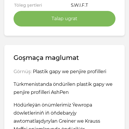
Töleg şertleri
S.W.I.F.T
Talap ugrat
Goşmaça maglumat
Görnüş:
Plastik gapy we penjire profilleri
Türkmenistanda öndürilen plastik gapy we
penjire profilleri AshPen
Hödürleýän önümlerimiz Ýewropa
döwletleriniň iň öňdebaryjy
awtomatlaşdyrylan Greiner we Krauss