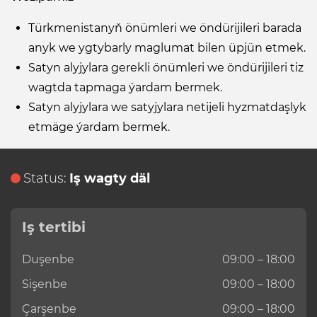
Türkmenistanyň önümleri we öndürijileri barada
anyk we ygtybarly maglumat bilen üpjün etmek.
Satyn alyjylara gerekli önümleri we öndürijileri tiz
wagtda tapmaga ýardam bermek.
Satyn alyjylara we satyjylara netijeli hyzmatdaşlyk
etmäge ýardam bermek.
Status:
Iş wagty däl
Iş tertibi
Duşenbe
09:00 – 18:00
Sişenbe
09:00 – 18:00
Çarşenbe
09:00 – 18:00