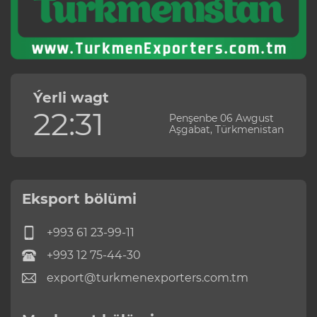
Ýerli wagt
22:31
Penşenbe 06 Awgust
Aşgabat, Türkmenistan
Eksport bölümi
+993 61 23-99-11
+993 12 75-44-30
export@turkmenexporters.com.tm