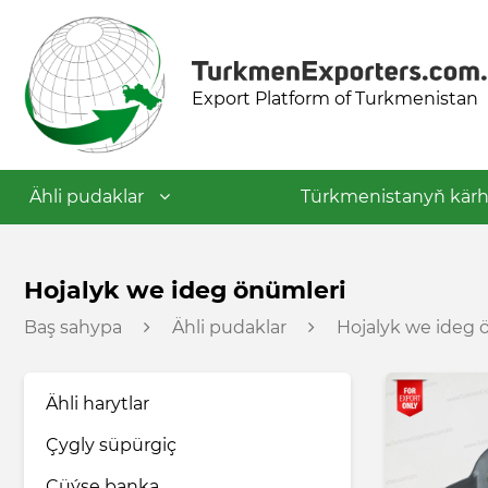
Export Platform of Turkmenistan
Ähli pudaklar
Türkmenistanyň kärh
Dokma senagaty
Hojalyk we ideg önümleri
Baş sahypa
Ähli pudaklar
Hojalyk we ideg 
Azyk senagaty
Ähli harytlar
Nebit-himiýa senagaty
Çygly süpürgiç
Gurluşyk materiallary senagaty
Çüýşe banka