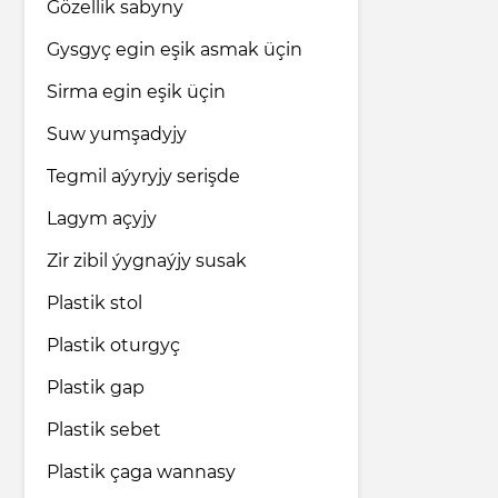
Gözellik sabyny
Gysgyç egin eşik asmak üçin
Sirma egin eşik üçin
Suw yumşadyjy
Tegmil aýyryjy serişde
Lagym açyjy
Zir zibil ýygnaýjy susak
Plastik stol
Plastik oturgyç
Plastik gap
Plastik sebet
Plastik çaga wannasy