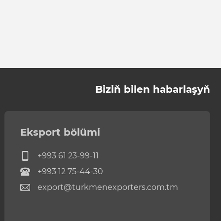
Biziň bilen habarlaşyň
Eksport bölümi
+993 61 23-99-11
+993 12 75-44-30
export@turkmenexporters.com.tm