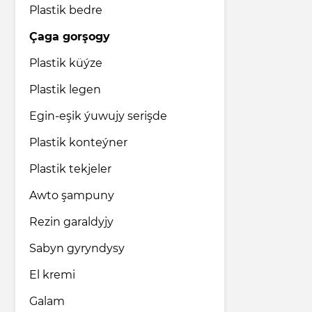
Plastik bedre
Çaga gorşogy
Plastik küýze
Plastik legen
Egin-eşik ýuwujy serişde
Plastik konteýner
Plastik tekjeler
Awto şampuny
Rezin garaldyjy
Sabyn gyryndysy
El kremi
Galam