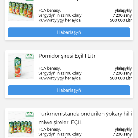
FCA bahasy:
ylalaşykly
Sargydyň iň az mukdary:
7 200 sany
Kuwwatlylygy her aýda:
500 000 Litr
Habarlaşyň
Pomidor şiresi Eçil 1 Litr
FCA bahasy:
ylalaşykly
Sargydyň iň az mukdary:
7 200 sany
Kuwwatlylygy her aýda:
500 000 Litr
Habarlaşyň
Türkmenistanda öndürilen ýokary hilli
miwe şireleri EÇIL
FCA bahasy:
ylalaşykly
Sargydyň iň az mukdary:
7 200 sany