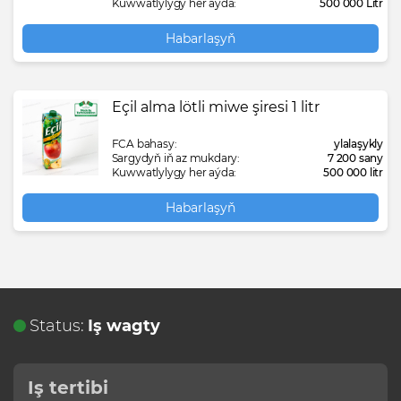
Kuwwatlylygy her aýda:
500 000 Litr
Habarlaşyň
Eçil alma lötli miwe şiresi 1 litr
FCA bahasy:
ylalaşykly
Sargydyň iň az mukdary:
7 200 sany
Kuwwatlylygy her aýda:
500 000 litr
Habarlaşyň
Status:
Iş wagty
Iş tertibi