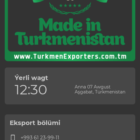
Ýerli wagt
12:30
Anna 07 Awgust
Aşgabat, Türkmenistan
Eksport bölümi
+993 61 23-99-11