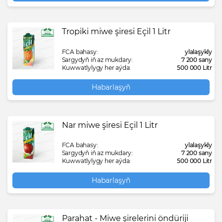
Tropiki miwe şiresi Eçil 1 Litr
FCA bahasy:
ylalaşykly
Sargydyň iň az mukdary:
7 200 sany
Kuwwatlylygy her aýda:
500 000 Litr
Habarlaşyň
Nar miwe şiresi Eçil 1 Litr
FCA bahasy:
ylalaşykly
Sargydyň iň az mukdary:
7 200 sany
Kuwwatlylygy her aýda:
500 000 Litr
Habarlaşyň
Parahat - Miwe şirelerini öndüriji