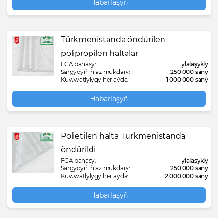
Habarlaşyň
Türkmenistanda öndürilen
polipropilen haltalar
FCA bahasy:
ylalaşykly
Sargydyň iň az mukdary:
250 000 sany
Kuwwatlylygy her aýda:
1 000 000 sany
Habarlaşyň
Polietilen halta Türkmenistanda
öndürildi
FCA bahasy:
ylalaşykly
Sargydyň iň az mukdary:
250 000 sany
Kuwwatlylygy her aýda:
2 000 000 sany
Habarlaşyň