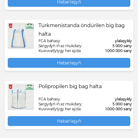
Habarlaşyň
Türkmenistanda öndürilen big bag
halta
FCA bahasy:
ylalaşykly
Sargydyň iň az mukdary:
5 000 sany
Kuwwatlylygy her aýda:
1 000 000 sany
Habarlaşyň
Polipropilen big bag halta
FCA bahasy:
ylalaşykly
Sargydyň iň az mukdary:
5 000 sany
Kuwwatlylygy her aýda:
1 000 000 sany
Habarlaşyň