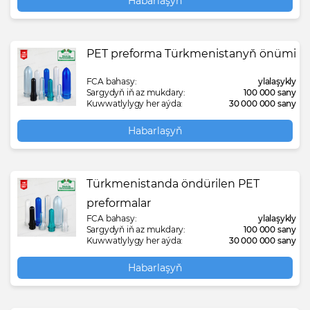
Habarlaşyň
PET preforma Türkmenistanyň önümi
FCA bahasy:
ylalaşykly
Sargydyň iň az mukdary:
100 000 sany
Kuwwatlylygy her aýda:
30 000 000 sany
Habarlaşyň
Türkmenistanda öndürilen PET
preformalar
FCA bahasy:
ylalaşykly
Sargydyň iň az mukdary:
100 000 sany
Kuwwatlylygy her aýda:
30 000 000 sany
Habarlaşyň