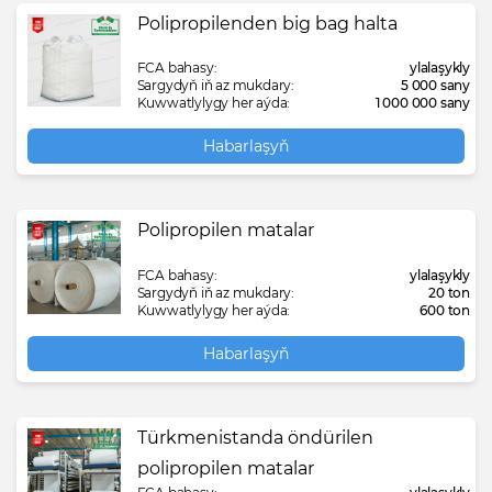
Polipropilenden big bag halta
FCA bahasy:
ylalaşykly
Sargydyň iň az mukdary:
5 000 sany
Kuwwatlylygy her aýda:
1 000 000 sany
Habarlaşyň
Polipropilen matalar
FCA bahasy:
ylalaşykly
Sargydyň iň az mukdary:
20 ton
Kuwwatlylygy her aýda:
600 ton
Habarlaşyň
Türkmenistanda öndürilen
polipropilen matalar