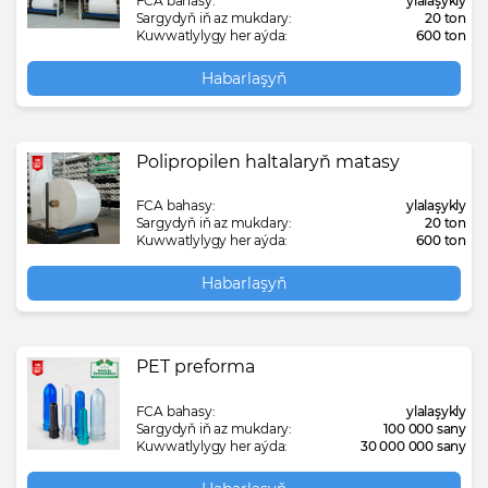
FCA bahasy:
ylalaşykly
Sargydyň iň az mukdary:
20 ton
Kuwwatlylygy her aýda:
600 ton
Habarlaşyň
Polipropilen haltalaryň matasy
FCA bahasy:
ylalaşykly
Sargydyň iň az mukdary:
20 ton
Kuwwatlylygy her aýda:
600 ton
Habarlaşyň
PET preforma
FCA bahasy:
ylalaşykly
Sargydyň iň az mukdary:
100 000 sany
Kuwwatlylygy her aýda:
30 000 000 sany