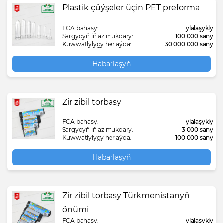
Plastik çüýşeler üçin PET preforma
FCA bahasy:
ylalaşykly
Sargydyň iň az mukdary:
100 000 sany
Kuwwatlylygy her aýda:
30 000 000 sany
Habarlaşyň
Zir zibil torbasy
FCA bahasy:
ylalaşykly
Sargydyň iň az mukdary:
3 000 sany
Kuwwatlylygy her aýda:
100 000 sany
Habarlaşyň
Zir zibil torbasy Türkmenistanyň
önümi
FCA bahasy:
ylalaşykly