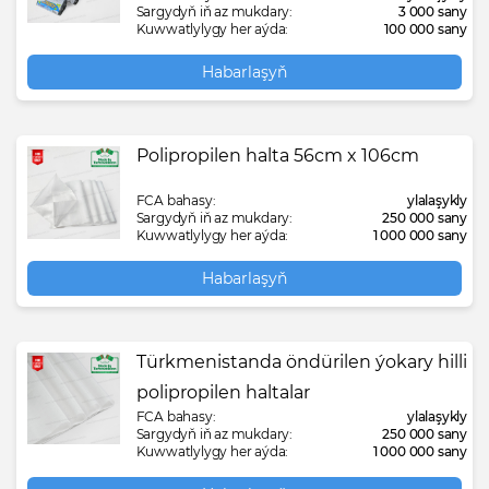
Sargydyň iň az mukdary:
3 000 sany
Kuwwatlylygy her aýda:
100 000 sany
Habarlaşyň
Polipropilen halta 56cm x 106cm
FCA bahasy:
ylalaşykly
Sargydyň iň az mukdary:
250 000 sany
Kuwwatlylygy her aýda:
1 000 000 sany
Habarlaşyň
Türkmenistanda öndürilen ýokary hilli
polipropilen haltalar
FCA bahasy:
ylalaşykly
Sargydyň iň az mukdary:
250 000 sany
Kuwwatlylygy her aýda:
1 000 000 sany