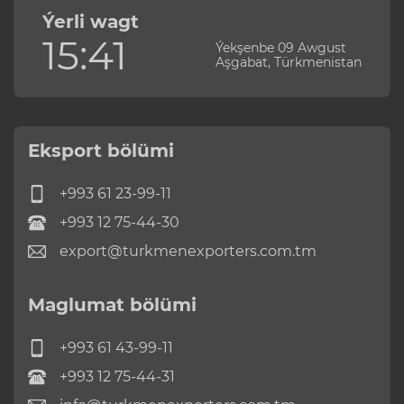
Ýerli wagt
15:41
Ýekşenbe 09 Awgust
Aşgabat, Türkmenistan
Eksport bölümi
+993 61 23-99-11
+993 12 75-44-30
export@turkmenexporters.com.tm
Maglumat bölümi
+993 61 43-99-11
+993 12 75-44-31