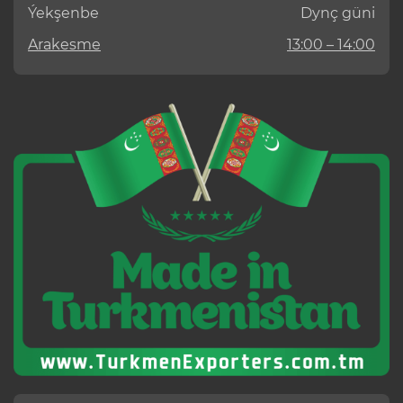
Ýekşenbe
Dynç güni
Arakesme
13:00 – 14:00