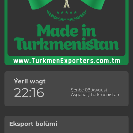
Ýerli wagt
22:16
Şenbe 08 Awgust
Aşgabat, Türkmenistan
Eksport bölümi