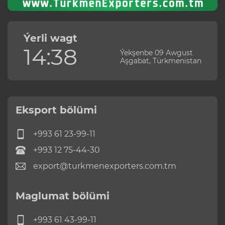
Ýerli wagt
14:38
Ýekşenbe 09 Awgust
Aşgabat, Türkmenistan
Eksport bölümi
+993 61 23-99-11
+993 12 75-44-30
export@turkmenexporters.com.tm
Maglumat bölümi
+993 61 43-99-11