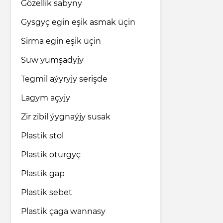
Gözellik sabyny
Gysgyç egin eşik asmak üçin
Sirma egin eşik üçin
Suw yumşadyjy
Tegmil aýyryjy serişde
Lagym açyjy
Zir zibil ýygnaýjy susak
Plastik stol
Plastik oturgyç
Plastik gap
Plastik sebet
Plastik çaga wannasy