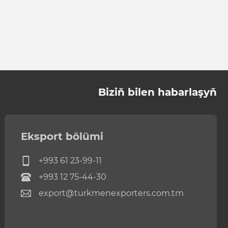
Biziň bilen habarlaşyň
Eksport bölümi
+993 61 23-99-11
+993 12 75-44-30
export@turkmenexporters.com.tm