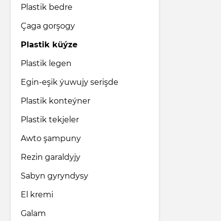
Plastik bedre
Çaga gorşogy
Plastik küýze
Plastik legen
Egin-eşik ýuwujy serişde
Plastik konteýner
Plastik tekjeler
Awto şampuny
Rezin garaldyjy
Sabyn gyryndysy
El kremi
Galam