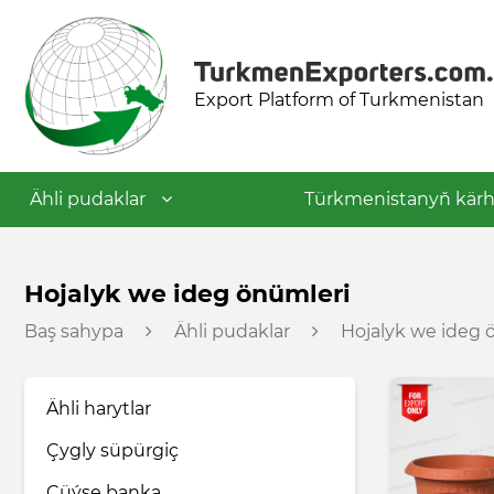
Export Platform of Turkmenistan
Ähli pudaklar
Türkmenistanyň kärh
Dokma senagaty
Hojalyk we ideg önümleri
Baş sahypa
Ähli pudaklar
Hojalyk we ideg 
Azyk senagaty
Ähli harytlar
Nebit-himiýa senagaty
Çygly süpürgiç
Gurluşyk materiallary senagaty
Çüýşe banka