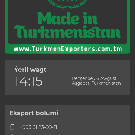
Ýerli wagt
14:15
Penşenbe 06 Awgust
Aşgabat, Türkmenistan
Eksport bölümi
+993 61 23-99-11