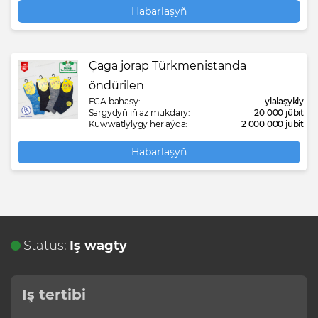
Habarlaşyň
Çaga jorap Türkmenistanda
öndürilen
FCA bahasy:
ylalaşykly
Sargydyň iň az mukdary:
20 000 jübit
Kuwwatlylygy her aýda:
2 000 000 jübit
Habarlaşyň
Status:
Iş wagty
Iş tertibi