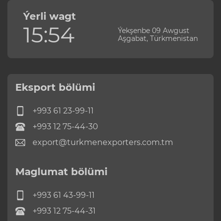
Ýerli wagt
15:54
Ýekşenbe 09 Awgust
Aşgabat, Türkmenistan
Eksport bölümi
+993 61 23-99-11
+993 12 75-44-30
export@turkmenexporters.com.tm
Maglumat bölümi
+993 61 43-99-11
+993 12 75-44-31