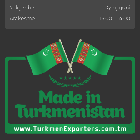
Ýekşenbe
Dynç güni
Arakesme
13:00 – 14:00