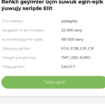
Reňkli geýimler üçin suwuk egin-eşik
ýuwujy serişde Elit
FCA bahasy
ylalaşykly
Sargydyň iň az mukdary
22 000 sany
Kuwwatlylygy her aýda
150 000 sany
Tabşyryş şertleri
FCA, FOB, CIP, CIF
Tölegiň pul görnüşi
TMT, USD, EURO
Töleg şertleri
S.W.I.F.T
Talap ugrat