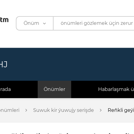
Önüm
Önüm
Kärhana
HJ
arada
Önümler
Habarlaşmak ü
önümleri
Suwuk kir ýuwujy serişde
Reňkli geý