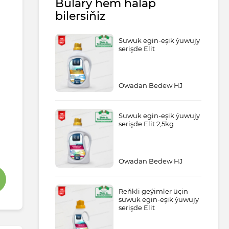
Bulary hem halap
bilersiňiz
Suwuk egin-eşik ýuwujy
serişde Elit
Owadan Bedew HJ
Suwuk egin-eşik ýuwujy
serişde Elit 2,5kg
Owadan Bedew HJ
Reňkli geýimler üçin
suwuk egin-eşik ýuwujy
serişde Elit