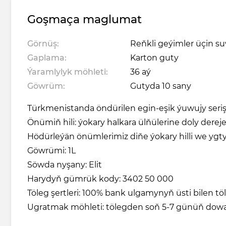
Goşmaça maglumat
Görnüş:
Reňkli geýimler üçin su
Gaplama:
Karton guty
Ýaramlylyk möhleti:
36 aý
Göwrüm:
Gutyda 10 sany
Türkmenistanda öndürilen egin-eşik ýuwujy serişd
Önümiň hili: ýokary halkara ülňülerine doly dereje
Hödürleýän önümlerimiz diňe ýokary hilli we ygtybar
Göwrümi: 1L
Söwda nyşany: Elit
Harydyň gümrük kody: 3402 50 000
Töleg şertleri: 100% bank ulgamynyň üsti bilen t
Ugratmak möhleti: tölegden soň 5-7 günüň do