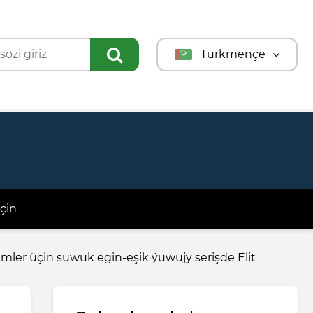
Türkmençe
English
Türkçe
Русский
çin
imler üçin suwuk egin-eşik ýuwujy serişde Elit