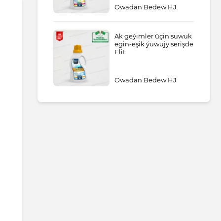
Owadan Bedew HJ
Ak geýimler üçin suwuk
egin-eşik ýuwujy serişde
Elit
Owadan Bedew HJ