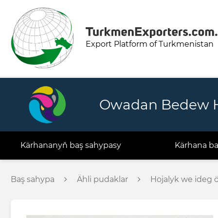
Export Platform of Turkmenistan
Owadan Bedew 
Kärhananyň baş sahypasy
Kärhana b
Baş sahypa
Ähli pudaklar
Hojalyk we ideg 