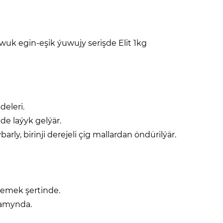
wuk egin-eşik ýuwujy serişde Elit 1kg
eleri.
de laýyk gelýär.
ly, birinji derejeli çig mallardan öndürilýär.
ölemek şertinde.
wamynda.