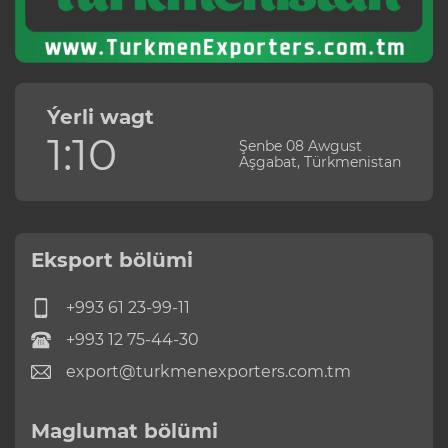
Ýerli wagt
1:10
Şenbe 08 Awgust
Aşgabat, Türkmenistan
Eksport bölümi
+993 61 23-99-11
+993 12 75-44-30
export@turkmenexporters.com.tm
Maglumat bölümi