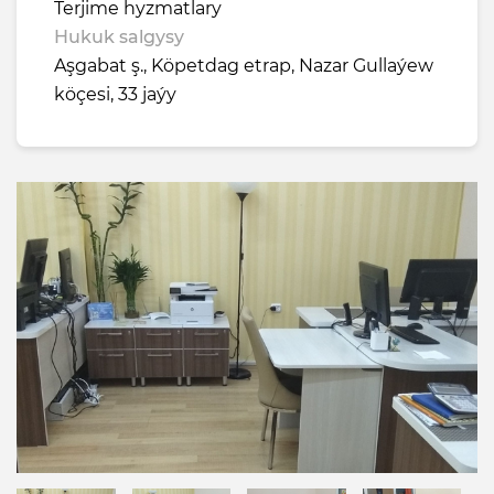
Terjime hyzmatlary
Hukuk salgysy
Aşgabat ş., Köpetdag etrap, Nazar Gullaýew
köçesi, 33 jaýy