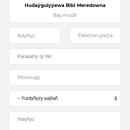
Hudaýgulyýewa Bibi Meredowna
Baş müdir