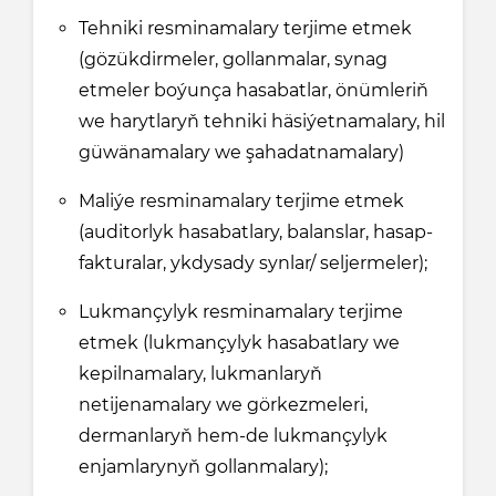
Tehniki resminamalary terjime etmek
(gözükdirmeler, gollanmalar, synag
etmeler boýunça hasabatlar, önümleriň
we harytlaryň tehniki häsiýetnamalary, hil
güwänamalary we şahadatnamalary)
Maliýe resminamalary terjime etmek
(auditorlyk hasabatlary, balanslar, hasap-
fakturalar, ykdysady synlar/ seljermeler);
Lukmançylyk resminamalary terjime
etmek (lukmançylyk hasabatlary we
kepilnamalary, lukmanlaryň
netijenamalary we görkezmeleri,
dermanlaryň hem-de lukmançylyk
enjamlarynyň gollanmalary);