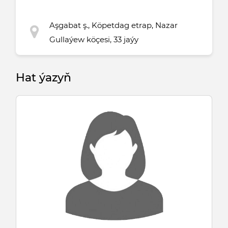
Aşgabat ş., Köpetdag etrap, Nazar
Gullaýew köçesi, 33 jaýy
Hat ýazyň