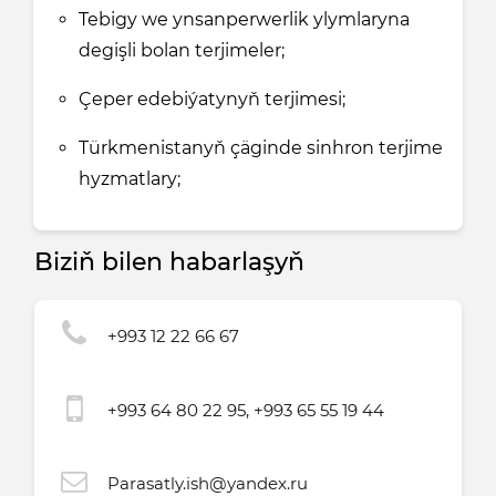
Tebigy we ynsanperwerlik ylymlaryna
degişli bolan terjimeler;
Çeper edebiýatynyň terjimesi;
Türkmenistanyň çäginde sinhron terjime
hyzmatlary;
Biziň bilen habarlaşyň
+993 12 22 66 67
+993 64 80 22 95, +993 65 55 19 44
Parasatly.ish@yandex.ru