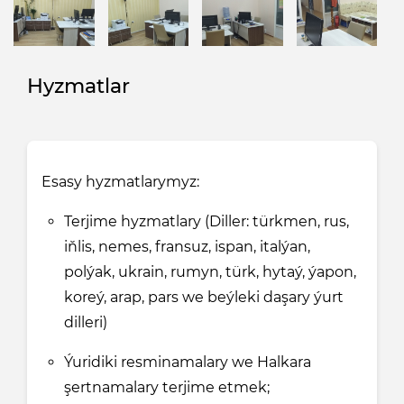
Hyzmatlar
Esasy hyzmatlarymyz:
Terjime hyzmatlary (Diller: türkmen, rus,
iňlis, nemes, fransuz, ispan, italýan,
polýak, ukrain, rumyn, türk, hytaý, ýapon,
koreý, arap, pars we beýleki daşary ýurt
dilleri)
Ýuridiki resminamalary we Halkara
şertnamalary terjime etmek;