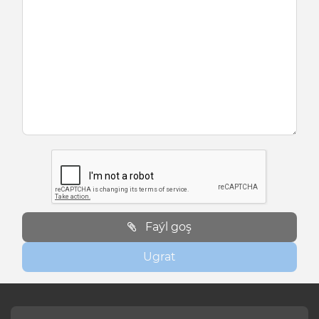
Faýl goş
Ugrat