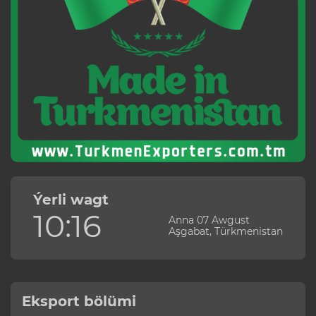
Ýerli wagt
10:16
Anna 07 Awgust
Aşgabat, Türkmenistan
Eksport bölümi