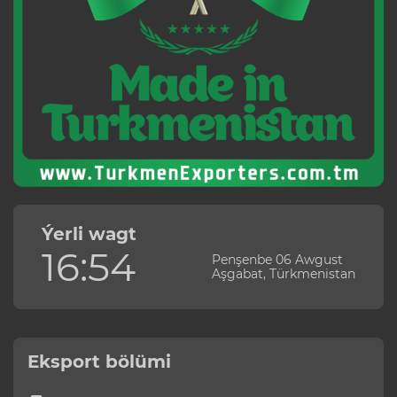
Ýerli wagt
16:54
Penşenbe 06 Awgust
Aşgabat, Türkmenistan
Eksport bölümi