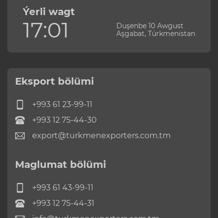
Ýerli wagt
17:01
Duşenbe 10 Awgust
Aşgabat, Türkmenistan
Eksport bölümi
+993 61 23-99-11
+993 12 75-44-30
export@turkmenexporters.com.tm
Maglumat bölümi
+993 61 43-99-11
+993 12 75-44-31