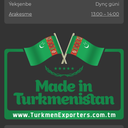
Ýekşenbe
Dynç güni
Arakesme
13:00 – 14:00