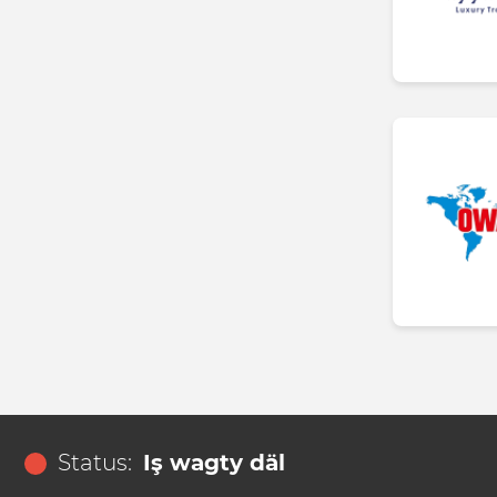
Status:
Iş wagty däl