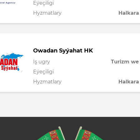
Eýeçiligi
Hyzmatlary
Halkara
Owadan Syýahat HK
Iş ugry
Turizm we
Eýeçiligi
Hyzmatlary
Halkara