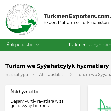
Export Platform of Turkmenistan
Ähli pudaklar
Türkmenistanyň kärh
Dokma senagaty
Turizm we Syýahatçylyk hyzmatlary
Baş sahypa
Ähli pudaklar
Turizm we Syýaha
Azyk senagaty
Ähli hyzmatlar
Nebit-himiýa senagaty
Daşary ýurtly raýatlara wiza
goldawyny bermek
Gurluşyk materiallary senagaty