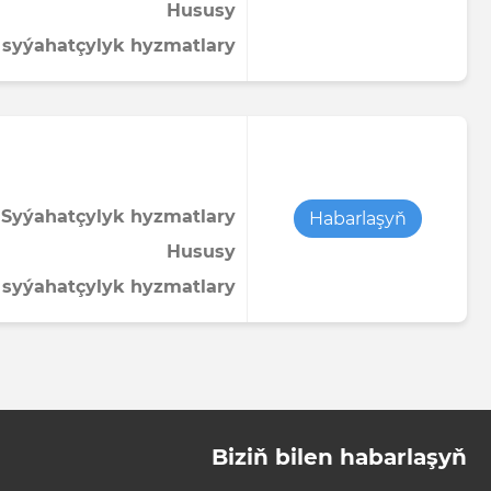
Hususy
 syýahatçylyk hyzmatlary
 Syýahatçylyk hyzmatlary
Habarlaşyň
Hususy
 syýahatçylyk hyzmatlary
Biziň bilen habarlaşyň