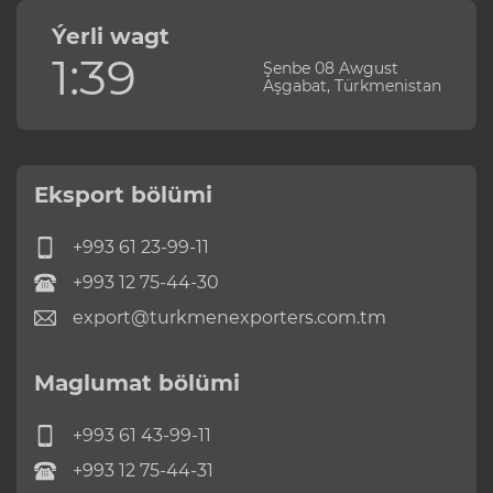
Ýerli wagt
1:39
Şenbe 08 Awgust
Aşgabat, Türkmenistan
Eksport bölümi
+993 61 23-99-11
+993 12 75-44-30
export@turkmenexporters.com.tm
Maglumat bölümi
+993 61 43-99-11
+993 12 75-44-31