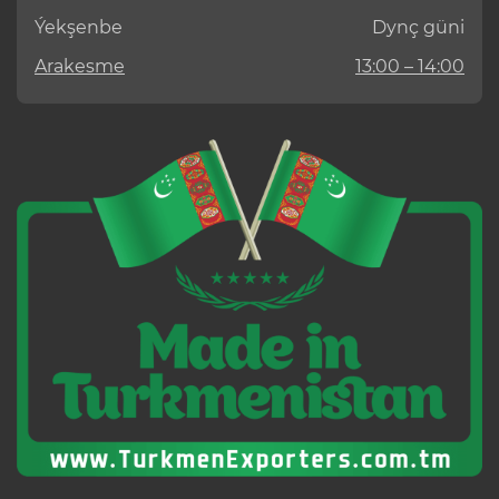
Ýekşenbe
Dynç güni
Arakesme
13:00 – 14:00