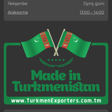
Ýekşenbe
Dynç güni
Arakesme
13:00 – 14:00