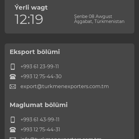
Ýerli wagt
12:19
Şenbe 08 Awgust
Aşgabat, Türkmenistan
Eksport bölümi
+993 61 23-99-11
+993 12 75-44-30
export@turkmenexporters.com.tm
Maglumat bölümi
+993 61 43-99-11
+993 12 75-44-31