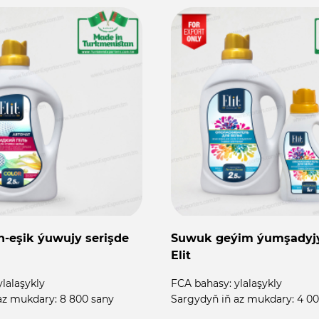
-eşik ýuwujy serişde
Suwuk geýim ýumşadyjy
Elit
ylalaşykly
FCA bahasy:
ylalaşykly
az mukdary:
8 800 sany
Sargydyň iň az mukdary:
4 00