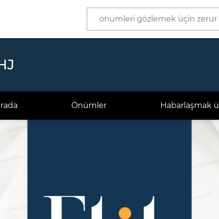
Önüm
Kärhana
HJ
arada
Önümler
Habarlaşmak ü