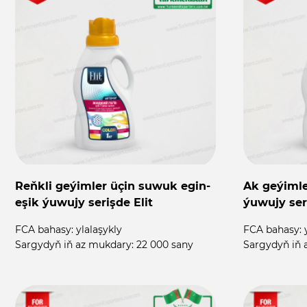
Reňkli geýimler üçin suwuk egin-
Ak geýimle
eşik ýuwujy serişde Elit
ýuwujy ser
FCA bahasy:
ylalaşykly
FCA bahasy:
Sargydyň iň az mukdary:
22 000 sany
Sargydyň iň 