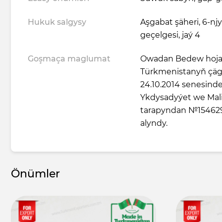
Hukuk salgysy
Aşgabat şäheri, 6-njy
geçelgesi, jaý 4
Goşmaça maglumat
Owadan Bedew hojal
Türkmenistanyň çägi
24.10.2014 senesin
Ykdysadyýet we Maliý
tarapyndan №154629
alyndy.
Önümler