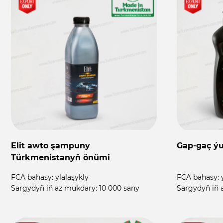
Elit awto şampuny
Gap-gaç ýu
Türkmenistanyň önümi
FCA bahasy:
ylalaşykly
FCA bahasy:
Sargydyň iň az mukdary:
10 000 sany
Sargydyň iň 