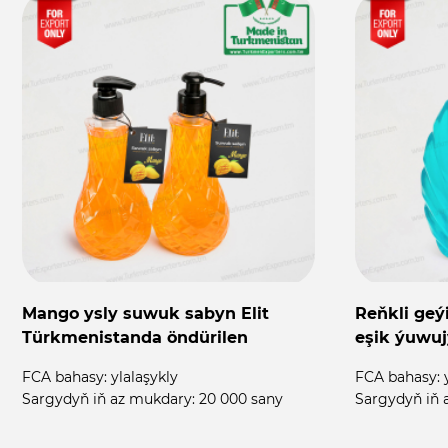
Mango ysly suwuk sabyn Elit
Reňkli geý
Türkmenistanda öndürilen
eşik ýuwuj
FCA bahasy:
ylalaşykly
FCA bahasy:
Sargydyň iň az mukdary:
20 000 sany
Sargydyň iň 