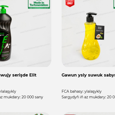
wujy serişde Elit
Gawun ysly suwuk sabyn
ylalaşykly
FCA bahasy:
ylalaşykly
az mukdary:
20 000 sany
Sargydyň iň az mukdary:
20 0