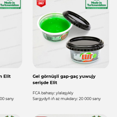
 Elit
Gel görnüşli gap-gaç yuwujy
serişde Elit
FCA bahasy:
ylalaşykly
00 sany
Sargydyň iň az mukdary:
20 000 sany