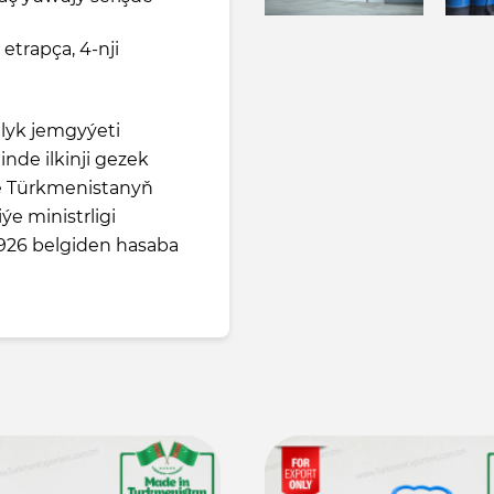
 etrapça, 4-nji
yk jemgyýeti
nde ilkinji gezek
de Türkmenistanyň
e ministrligi
26 belgiden hasaba