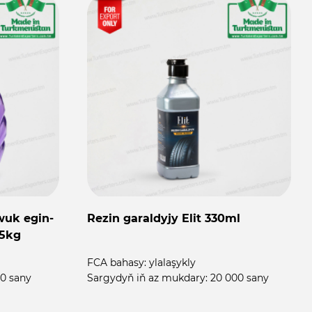
wuk egin-
Rezin garaldyjy Elit 330ml
 5kg
FCA bahasy:
ylalaşykly
0 sany
Sargydyň iň az mukdary:
20 000 sany