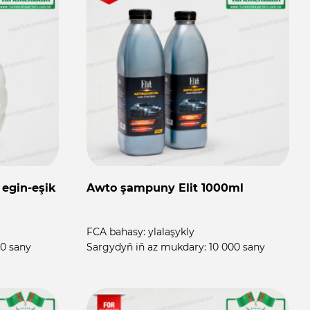
egin-eşik
Awto şampuny Elit 1000ml
FCA bahasy:
ylalaşykly
0 sany
Sargydyň iň az mukdary:
10 000 sany