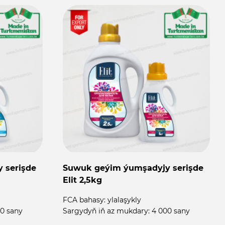
 serişde
Suwuk geýim ýumşadyjy serişde
Elit 2,5kg
FCA bahasy:
ylalaşykly
0 sany
Sargydyň iň az mukdary:
4 000 sany