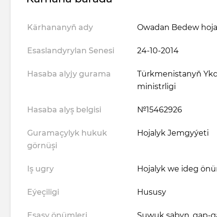
Kärhananyň ady
Owadan Bedew hojal
Esaslandyrylan Senesi
24-10-2014
Hasaba alyjy gurama
Türkmenistanyň Ykd
ministrligi
Hasaba alyş belgisi
№15462926
Guramaçylyk hukuk
Hojalyk Jemgyýeti
görnüşi
Iş ugry
Hojalyk we ideg önü
Eýeçiligi
Hususy
Esasy önümleri
Suwuk sabyn, gap-g