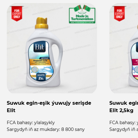
Suwuk egin-eşik ýuwujy serişde
Suwuk egin
Elit
Elit 2,5kg
FCA bahasy:
ylalaşykly
FCA bahasy:
Sargydyň iň az mukdary:
8 800 sany
Sargydyň iň 