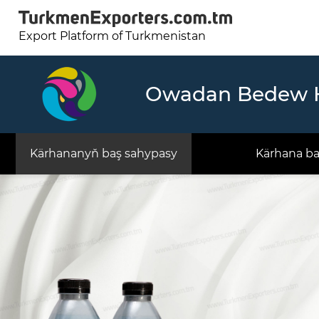
Export Platform of Turkmenistan
Owadan Bedew 
Kärhananyň baş sahypasy
Kärhana b