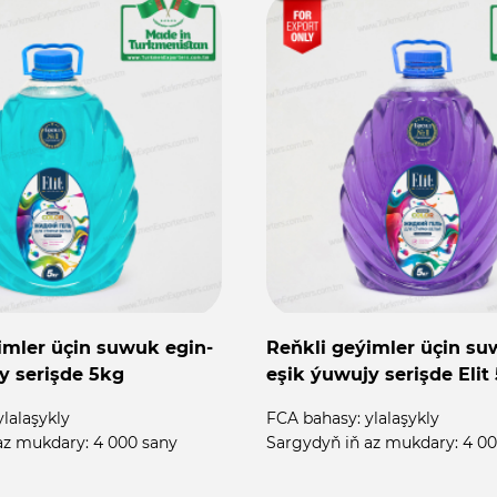
imler üçin suwuk egin-
Reňkli geýimler üçin su
y serişde 5kg
eşik ýuwujy serişde Elit
ylalaşykly
FCA bahasy:
ylalaşykly
az mukdary:
4 000 sany
Sargydyň iň az mukdary:
4 00