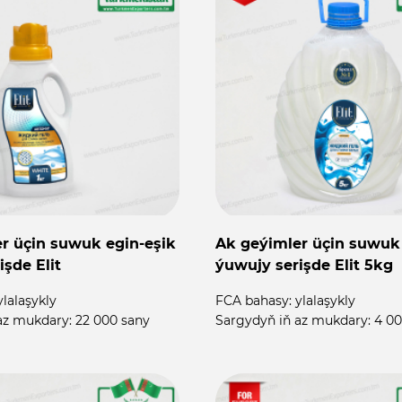
r üçin suwuk egin-eşik
Ak geýimler üçin suwuk 
işde Elit
ýuwujy serişde Elit 5kg
ylalaşykly
FCA bahasy:
ylalaşykly
az mukdary:
22 000 sany
Sargydyň iň az mukdary:
4 00