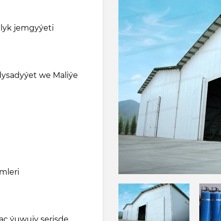
yk jemgyýeti
ysadyýet we Maliýe
mleri
aç ýuwujy serişde