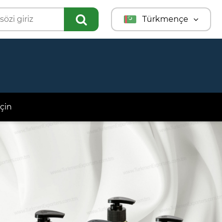
Türkmençe
English
Türkçe
Русский
çin